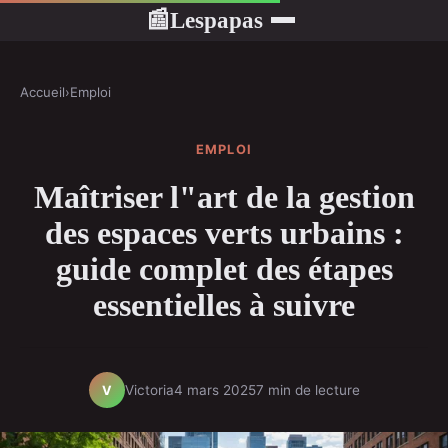
Lespapas
📰
Accueil
›
Emploi
EMPLOI
Maîtriser l"art de la gestion
des espaces verts urbains :
guide complet des étapes
essentielles à suivre
Victoria
4 mars 2025
7 min de lecture
V