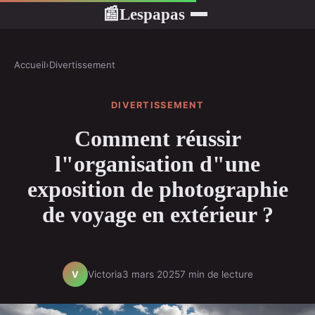
Lespapas
📰
Accueil
›
Divertissement
DIVERTISSEMENT
Comment réussir
l"organisation d"une
exposition de photographie
de voyage en extérieur ?
Victoria
3 mars 2025
7 min de lecture
V