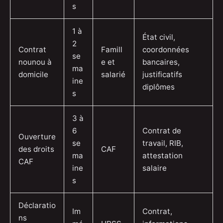
s
1 à
État civil,
2
Contrat
Famill
coordonnées
se
nounou à
e et
bancaires,
ma
domicile
salarié
justificatifs
ine
diplômes
s
3 à
6
Contrat de
Ouverture
se
travail, RIB,
des droits
CAF
ma
attestation
CAF
ine
salaire
s
Déclaratio
Im
Contrat,
ns