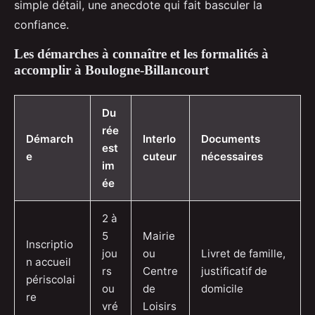
simple détail, une anecdote qui fait basculer la
confiance.
Les démarches à connaître et les formalités à
accomplir à Boulogne-Billancourt
Du
rée
Démarch
Interlo
Documents
est
e
cuteur
nécessaires
im
ée
2 à
5
Mairie
Inscriptio
jou
ou
Livret de famille,
n accueil
rs
Centre
justificatif de
périscolai
ou
de
domicile
re
vré
Loisirs