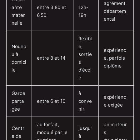
agrément
ante
entre 3,80 et
12h-
départem
mater
6,50
19h
ental
nelle
flexibl
Nouno
e,
expérienc
u à
sortie
entre 8 et 14
e, parfois
domici
s
diplôme
le
d'écol
e
Garde
à
expérienc
parta
entre 6 et 10
conve
e exigée
gée
nir
au forfait,
animateur
Centr
jusqu'
modulé par le
s
e de
à