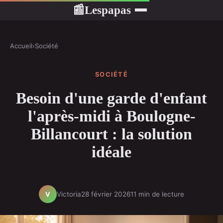
Lespapas
📰
Accueil
›
Société
SOCIÉTÉ
Besoin d'une garde d'enfant
l'après-midi à Boulogne-
Billancourt : la solution
idéale
Victoria
28 février 2026
11 min de lecture
V